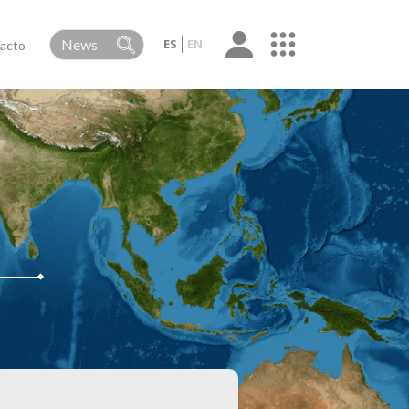
ES
EN
acto