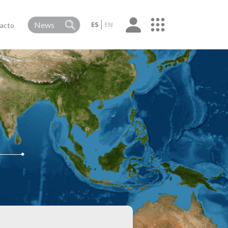
ES
EN
acto