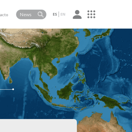
ES
EN
acto